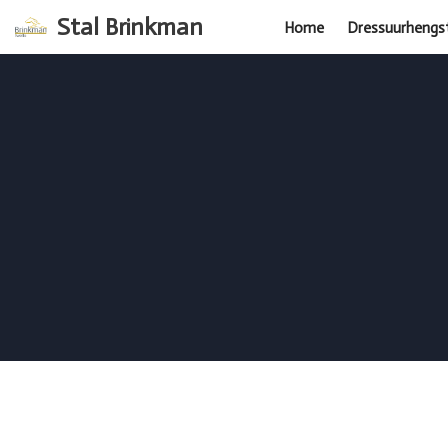
Stal Brinkman
Home
Dressuurhengs
Ga
naar
de
inhoud