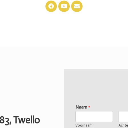
Naam
*
83, Twello
Voornaam
Acht