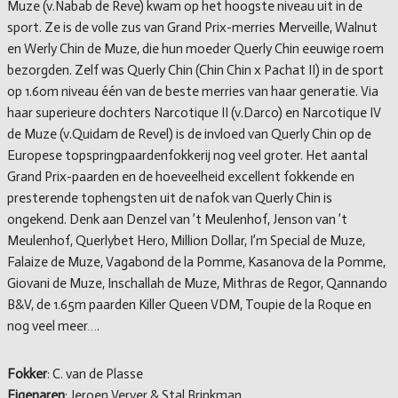
Muze (v.Nabab de Reve) kwam op het hoogste niveau uit in de
sport. Ze is de volle zus van Grand Prix-merries Merveille, Walnut
en Werly Chin de Muze, die hun moeder Querly Chin eeuwige roem
bezorgden. Zelf was Querly Chin (Chin Chin x Pachat II) in de sport
op 1.60m niveau één van de beste merries van haar generatie. Via
haar superieure dochters Narcotique II (v.Darco) en Narcotique IV
de Muze (v.Quidam de Revel) is de invloed van Querly Chin op de
Europese topspringpaardenfokkerij nog veel groter. Het aantal
Grand Prix-paarden en de hoeveelheid excellent fokkende en
presterende tophengsten uit de nafok van Querly Chin is
ongekend. Denk aan Denzel van ’t Meulenhof, Jenson van ’t
Meulenhof, Querlybet Hero, Million Dollar, I’m Special de Muze,
Falaize de Muze, Vagabond de la Pomme, Kasanova de la Pomme,
Giovani de Muze, Inschallah de Muze, Mithras de Regor, Qannando
B&V, de 1.65m paarden Killer Queen VDM, Toupie de la Roque en
nog veel meer….
Fokker
: C. van de Plasse
Eigenaren
: Jeroen Verver & Stal Brinkman