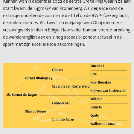
Kannan won in december 2022 de eerste Grote Prijs waarin ze aan
start kwam, de 1.45m GP van Kronenberg. Als vierjarige won de
extra gemodelleerde vosmerrie de titel op de BWP-fokkerijdag bij
de oudere merries. Als twee- en driejarige won Ohaj meerdere
vrijspringwedstrijden in België. Haar vader Kannan voerde jarenlang
de wereldranglijst aan en is nog steeds bijzonder actueel in de
sport met zijn excellerende nakomelingen.