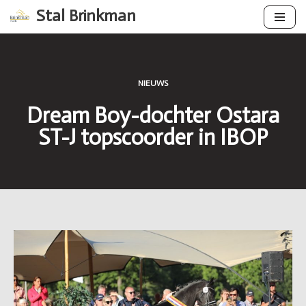
Stal Brinkman
Ga
naar
de
NIEUWS
inhoud
Dream Boy-dochter Ostara
ST-J topscoorder in IBOP