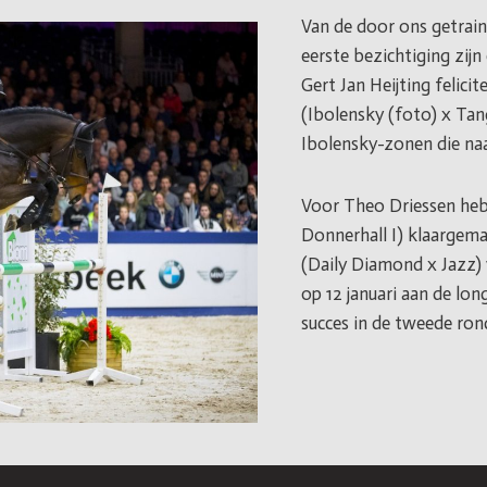
Van de door ons getrain
eerste bezichtiging zij
Gert Jan Heijting felic
(Ibolensky (foto) x Tan
Ibolensky-zonen die na
Voor Theo Driessen heb
Donnerhall I) klaargem
(Daily Diamond x Jazz) 
op 12 januari aan de lo
succes in de tweede ron