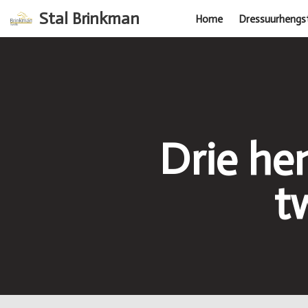
Stal Brinkman
Home
Dressuurhengs
Ga
naar
de
inhoud
Drie he
t