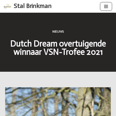
Stal Brinkman
Ga
naar
de
NIEUWS
inhoud
Dutch Dream overtuigende
winnaar VSN-Trofee 2021