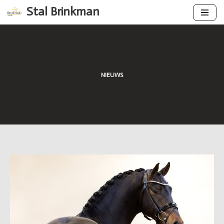
Stal Brinkman
Ga
naar
de
inhoud
NIEUWS