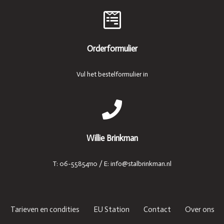
Orderformulier
Vul het bestelformulier in
Willie Brinkman
T: 06-55854110 / E: info@stalbrinkman.nl
Tarieven en condities
EU Station
Contact
Over ons