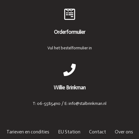
Orderformulier
Vul het bestelformulier in
Willie Brinkman
T: 06-55854110 / E: info@stalbrinkman.nl
Tarieven en condities
EU Station
Contact
Over ons