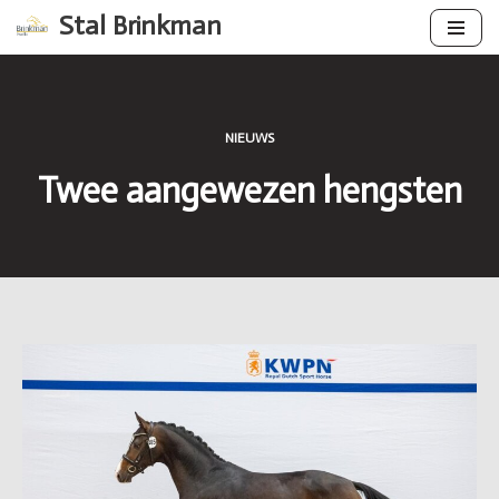
Stal Brinkman
Ga
naar
de
inhoud
NIEUWS
Twee aangewezen hengsten