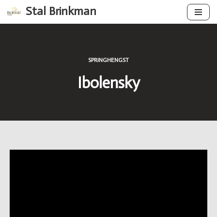
Stal Brinkman
Ga
naar
de
inhoud
SPRINGHENGST
Ibolensky