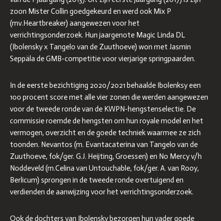
zoon Mister Collin goedgekeurd en werd ook Mix P
(mv.Heartbreaker) aangewezen voor het
verrichtingsonderzoek. Hun jaargenote Magic Linda DL
(Ibolensky x Tangelo van de Zuuthoeve) won met Jasmin
Seppäla de GMB-competitie voor vierjarige springpaarden.
In de eerste bezichtiging 2020/2021 behaalde Ibolenksy een
100 procent score met alle vier zonen die werden aangewezen
voor de tweede ronde van de KWPN-hengstenselectie. De
commissie roemde de hengsten om hun royale model en het
vermogen, overzicht en de goede techniek waarmee ze zich
toonden. Nevantos (m. Evantacaterina van Tangelo van de
Zuuthoeve, fok/ger. G.J. Heijting, Groessen) en No Mercy v/h
Noddeveld (m.Celina van Untouchable, fok/ger. A. van Rooy,
Berlicum) sprongen in de tweede ronde overtuigend en
verdienden de aanwijzing voor het verrichtingsonderzoek.
Ook de dochters van Ibolensky bezorgen hun vader goede