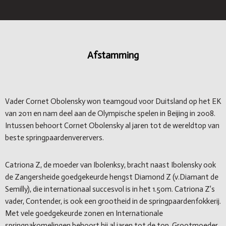
Afstamming
Vader Cornet Obolensky won teamgoud voor Duitsland op het EK
van 2011 en nam deel aan de Olympische spelen in Beijing in 2008.
Intussen behoort Cornet Obolensky al jaren tot de wereldtop van
beste springpaardenverervers.
Catriona Z, de moeder van Ibolenksy, bracht naast Ibolensky ook
de Zangersheide goedgekeurde hengst Diamond Z (v.Diamant de
Semilly), die internationaal succesvol is in het 1.50m. Catriona Z’s
vader, Contender, is ook een grootheid in de springpaardenfokkerij.
Met vele goedgekeurde zonen en Internationale
springnakomelingen behoort hij al jaren tot de top. Grootmoeder