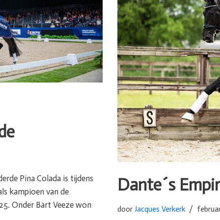
rde
rde Pina Colada is tijdens
Dante´s Empir
als kampioen van de
025. Onder Bart Veeze won
door
Jacques Verkerk
februar