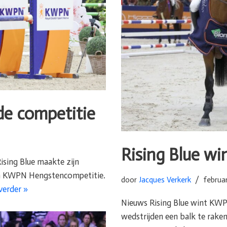
de competitie
Rising Blue w
ising Blue maakte zijn
om KWPN Hengstencompetitie.
door
Jacques Verkerk
februar
verder »
Nieuws Rising Blue wint KWPN
wedstrijden een balk te ra