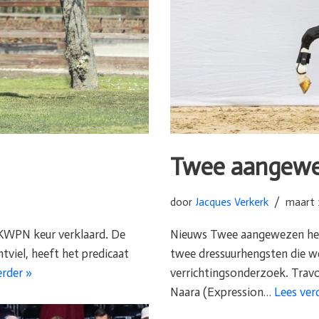
Twee aangewe
door
Jacques Verkerk
maart 
 KWPN keur verklaard. De
Nieuws Twee aangewezen hen
tviel, heeft het predicaat
twee dressuurhengsten die 
erder »
verrichtingsonderzoek. Travo
Naara (Expression…
Lees ver