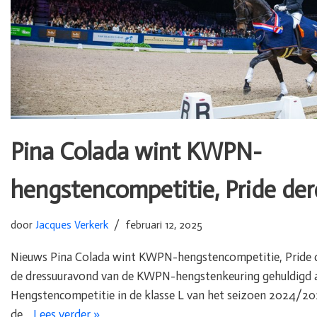
Pina Colada wint KWPN-
hengstencompetitie, Pride de
door
Jacques Verkerk
februari 12, 2025
Nieuws Pina Colada wint KWPN-hengstencompetitie, Pride de
de dressuuravond van de KWPN-hengstenkeuring gehuldigd 
Hengstencompetitie in de klasse L van het seizoen 2024/2
de…
Lees verder »