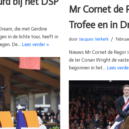
d bij het DSP
Mr Cornet de 
Trofee en in D
ream, die met Gerdine
 in de lichte tour, heeft in
door
Jacques Verkerk
februar
regen. De…
Lees verder »
Nieuws Mr Cornet de Regor i
de Ier Conan Wright de vaste
begonnen in het…
Lees verde